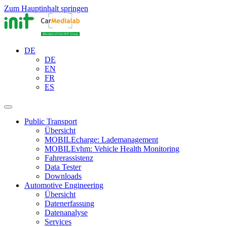
Zum Hauptinhalt springen
DE
DE
EN
FR
ES
Public Transport
Übersicht
MOBILEcharge: Lademanagement
MOBILEvhm: Vehicle Health Monitoring
Fahrerassistenz
Data Tester
Downloads
Automotive Engineering
Übersicht
Datenerfassung
Datenanalyse
Services