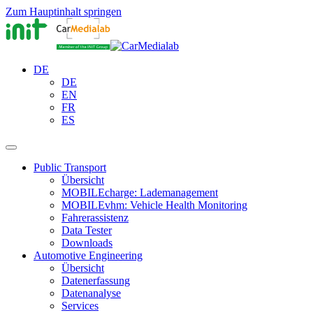
Zum Hauptinhalt springen
DE
DE
EN
FR
ES
Public Transport
Übersicht
MOBILEcharge: Lademanagement
MOBILEvhm: Vehicle Health Monitoring
Fahrerassistenz
Data Tester
Downloads
Automotive Engineering
Übersicht
Datenerfassung
Datenanalyse
Services