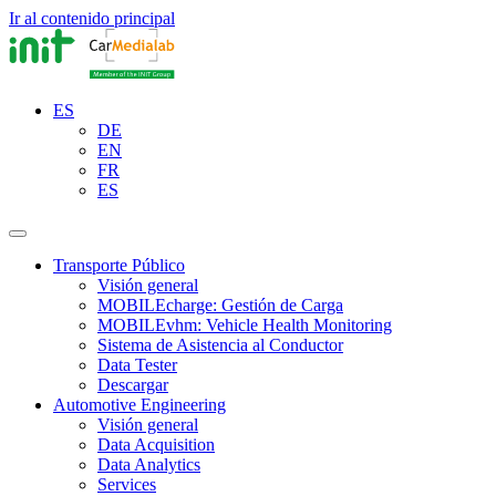
Ir al contenido principal
ES
DE
EN
FR
ES
Transporte Público
Visión general
MOBILEcharge: Gestión de Carga
MOBILEvhm: Vehicle Health Monitoring
Sistema de Asistencia al Conductor
Data Tester
Descargar
Automotive Engineering
Visión general
Data Acquisition
Data Analytics
Services