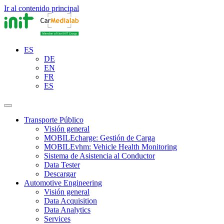
Ir al contenido principal
ES
DE
EN
FR
ES
Transporte Público
Visión general
MOBILEcharge: Gestión de Carga
MOBILEvhm: Vehicle Health Monitoring
Sistema de Asistencia al Conductor
Data Tester
Descargar
Automotive Engineering
Visión general
Data Acquisition
Data Analytics
Services